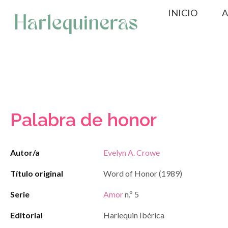
Saltar
INICIO
A
al
contenido
Palabra de honor
Autor/a
Evelyn A. Crowe
Título original
Word of Honor (1989)
Serie
Amor
n.º 5
Editorial
Harlequin Ibérica