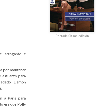
Portada última edición
e arrogante e
día por mantener
e esfuerzo para
piadado Damon
e.
n a París para
do era que Polly