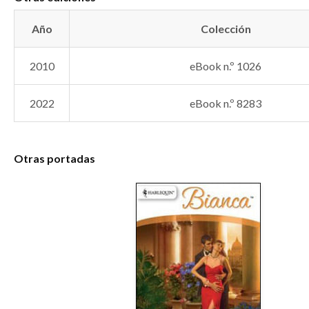
Año
Colección
2010
eBook n.º 1026
2022
eBook n.º 8283
Otras portadas