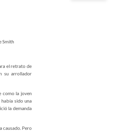
e Smith
ra el retrato de
n su arrollador
e como la joven
o había sido una
nició la demanda
ía causado. Pero