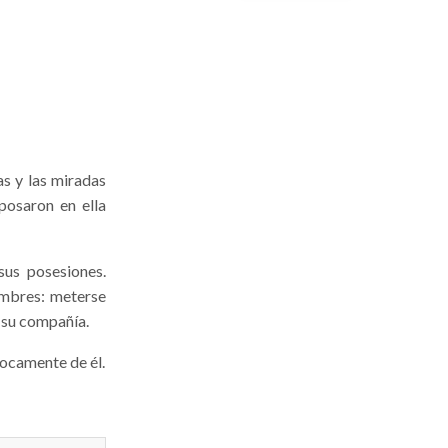
s y las miradas
posaron en ella
sus posesiones.
ombres: meterse
 su compañía.
ocamente de él.