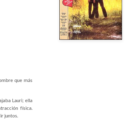
hombre que más
jaba Lauri; ella
racción física.
r juntos.