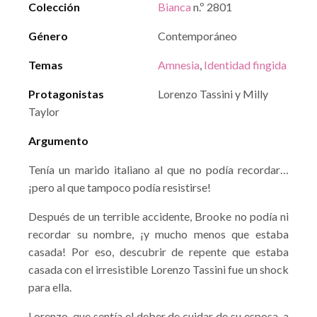
Colección
Bianca
n.º 2801
Género
Contemporáneo
Temas
Amnesia
,
Identidad fingida
Protagonistas
Lorenzo Tassini y Milly
Taylor
Argumento
Tenía un marido italiano al que no podía recordar…
¡pero al que tampoco podía resistirse!
Después de un terrible accidente, Brooke no podía ni
recordar su nombre, ¡y mucho menos que estaba
casada! Por eso, descubrir de repente que estaba
casada con el irresistible Lorenzo Tassini fue un shock
para ella.
Lorenzo, que sentía el deber de cuidar de su esposa, a