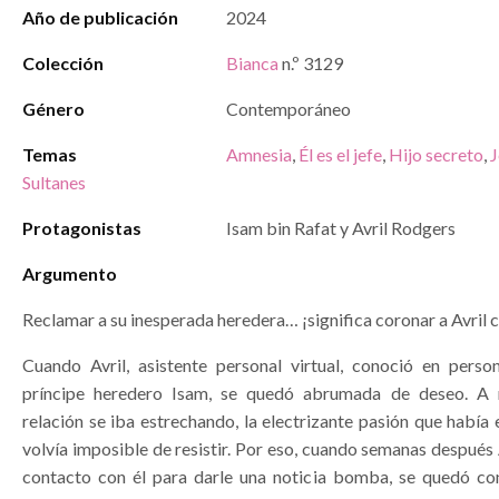
Año de publicación
2024
Colección
Bianca
n.º 3129
Género
Contemporáneo
Temas
Amnesia
,
Él es el jefe
,
Hijo secreto
,
J
Sultanes
Protagonistas
Isam bin Rafat y Avril Rodgers
Argumento
Reclamar a su inesperada heredera… ¡significa coronar a Avril 
Cuando Avril, asistente personal virtual, conoció en person
príncipe heredero Isam, se quedó abrumada de deseo. A
relación se iba estrechando, la electrizante pasión que había 
volvía imposible de resistir. Por eso, cuando semanas después 
contacto con él para darle una noticia bomba, se quedó co