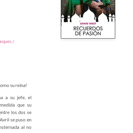
eques /
como su reina!
a a su jefe, el
 medida que su
entre los dos se
Avril se puso en
nsternada al no