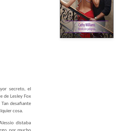
or secreto, el
re de Lesley Fox
 Tan desafiante
lquier cosa.
Alessio distaba
argo, por mucho