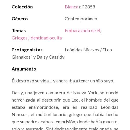
Colección
Bianca
n.º 2858
Género
Contemporáneo
Temas
Embarazada de él
,
Griegos
,
Identidad oculta
Protagonistas
Leónidas Niarxos / "Leo
Gianakos" y Daisy Cassidy
Argumento
Él destrozó su vida… y ahora iba a tener un hijo suyo.
Daisy, una joven camarera de Nueva York, se quedó
horrorizada al descubrir que Leo, el hombre del que
estaba enamorándose, era en realidad Leónidas
Niarxos, el multimillonario griego que había hecho
que su padre acabara en prisión, donde había muerto,
solo y asustado. Sintiéndose vilmente traicionada, se