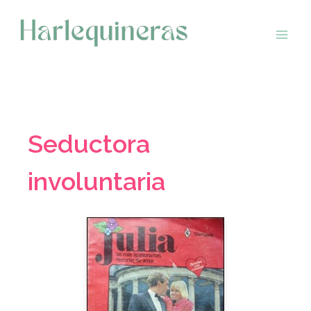
Saltar
al
contenido
Seductora
involuntaria