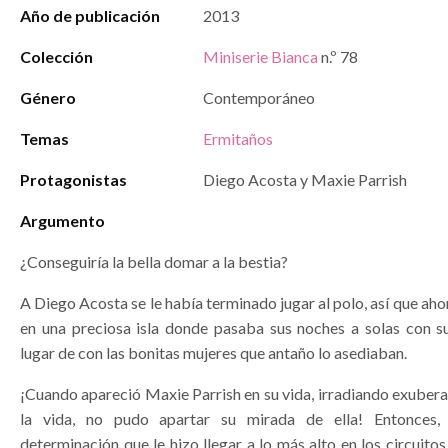
Año de publicación
2013
Colección
Miniserie Bianca
n.º 78
Género
Contemporáneo
Temas
Ermitaños
Protagonistas
Diego Acosta y Maxie Parrish
Argumento
¿Conseguiría la bella domar a la bestia?
A Diego Acosta se le había terminado jugar al polo, así que ahor
en una preciosa isla donde pasaba sus noches a solas con su
lugar de con las bonitas mujeres que antaño lo asediaban.
¡Cuando apareció Maxie Parrish en su vida, irradiando exuber
la vida, no pudo apartar su mirada de ella! Entonces
determinación que le hizo llegar a lo más alto en los circuitos