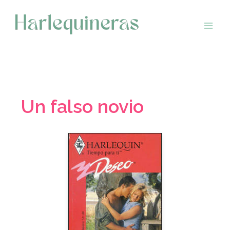
Saltar
al
contenido
Un falso novio