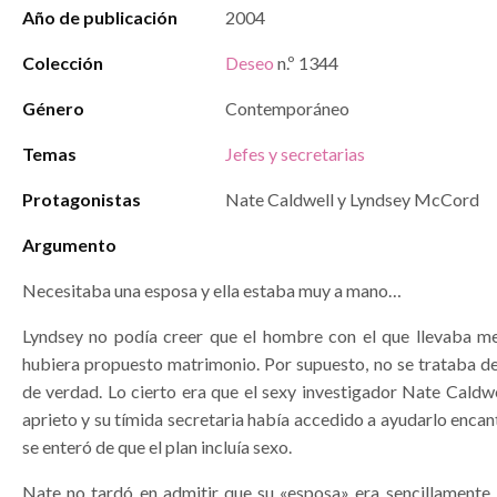
Año de publicación
2004
Colección
Deseo
n.º 1344
Género
Contemporáneo
Temas
Jefes y secretarias
Protagonistas
Nate Caldwell y Lyndsey McCord
Argumento
Necesitaba una esposa y ella estaba muy a mano…
Lyndsey no podía creer que el hombre con el que llevaba m
hubiera propuesto matrimonio. Por supuesto, no se trataba d
de verdad. Lo cierto era que el sexy investigador Nate Caldw
aprieto y su tímida secretaria había accedido a ayudarlo enca
se enteró de que el plan incluía sexo.
Nate no tardó en admitir que su «esposa» era sencillamente i