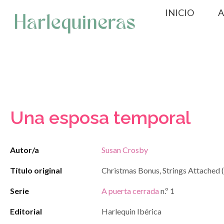
Saltar
INICIO
A
al
contenido
Una esposa temporal
Autor/a
Susan Crosby
Título original
Christmas Bonus, Strings Attached 
Serie
A puerta cerrada
n.º 1
Editorial
Harlequin Ibérica