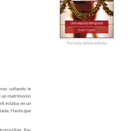
Portada última edición
eses soñando le
e un matrimonio
ell estaba en un
ntada. Hasta que
rresistible. Por