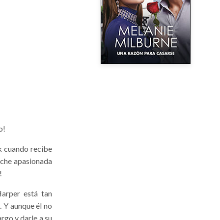
o!
ck cuando recibe
noche apasionada
!
arper está tan
. Y aunque él no
rgo y darle a su