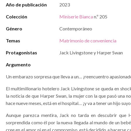
Año de publicación
2023
Colección
Miniserie Bianca
n.º 205
Género
Contemporáneo
Temas
Matrimonio de conveniencia
Protagonistas
Jack Livingstone y Harper Swan
Argumento
Un embarazo sorpresa que lleva a un… ¡reencuentro apasionad
El multimillonario hotelero Jack Livingstone se queda en sho
la noticia de que Harper Swan, la mujer con la que pasó una 
hace nueve meses, está en el hospital… ¡y va a tener un hijo suyo
Aunque parezca mentira, Jack no tarda en descubrir que H
sorprendida como él por la nueva llegada al mundo de un bebé
cree en el amor ni en el compromiso, está decidido a hacerse ca