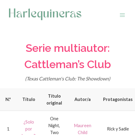
Saltar
al
contenido
Serie multiautor:
Cattleman’s Club
(Texas Cattleman's Club: The Showdown)
Título
N.º
Título
Autor/a
Protagonistas
original
One
¿Solo
Night,
Maureen
1
por
Rick y Sadie
Two
Child