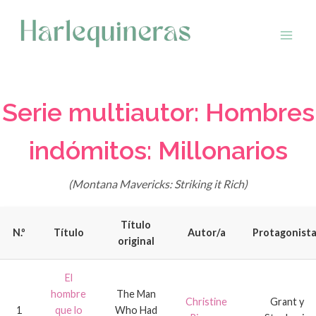
Saltar
al
contenido
Serie multiautor: Hombres
indómitos: Millonarios
(Montana Mavericks: Striking it Rich)
Título
N.º
Título
Autor/a
Protagonist
original
El
hombre
The Man
Christine
Grant y
1
que lo
Who Had