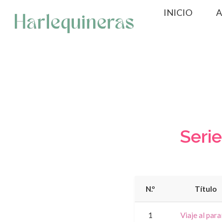
Saltar
INICIO
A
al
contenido
Seri
N.º
Título
1
Viaje al para