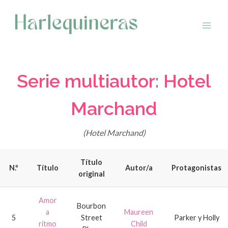
Saltar
al
contenido
Serie multiautor: Hotel
Marchand
(Hotel Marchand)
Título
N.º
Título
Autor/a
Protagonistas
original
Amor
Bourbon
a
Maureen
5
Street
Parker y Holly
ritmo
Child