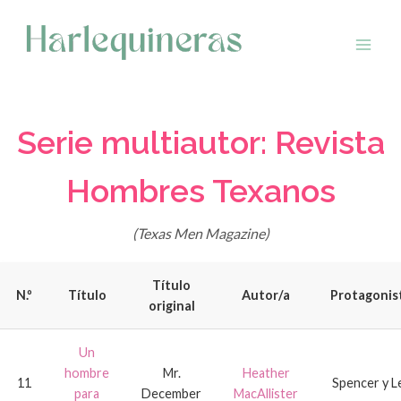
Saltar
al
contenido
Serie multiautor: Revista
Hombres Texanos
(Texas Men Magazine)
Título
N.º
Título
Autor/a
Protagonis
original
Un
hombre
Mr.
Heather
11
Spencer y L
para
December
MacAllister