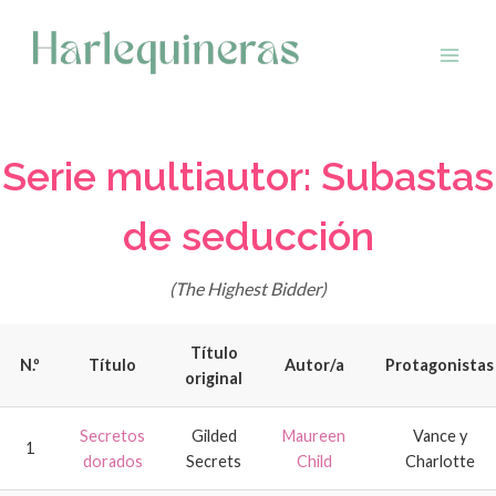
Saltar
al
contenido
Serie multiautor: Subastas
de seducción
(The Highest Bidder)
Título
N.º
Título
Autor/a
Protagonistas
original
Secretos
Gilded
Maureen
Vance y
1
dorados
Secrets
Child
Charlotte