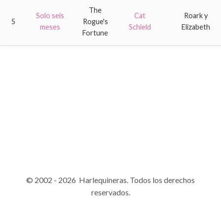
The
Solo seis
Cat
Roark y
5
Rogue's
meses
Schield
Elizabeth
Fortune
© 2002 - 2026 Harlequineras. Todos los derechos
reservados.