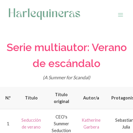
Saltar
al
contenido
Serie multiautor: Verano
de escándalo
(A Summer for Scandal)
Título
N.º
Título
Autor/a
Protagoni
original
CEO's
Seducción
Katherine
Sebastian
1
Summer
de verano
Garbera
Julia
Seduction