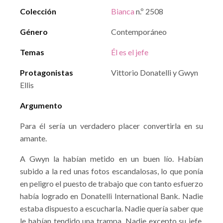
Colección
Bianca
n.º 2508
Género
Contemporáneo
Temas
Él es el jefe
Protagonistas
Vittorio Donatelli y Gwyn
Ellis
Argumento
Para él sería un verdadero placer convertirla en su
amante.
A Gwyn la habían metido en un buen lío. Habían
subido a la red unas fotos escandalosas, lo que ponía
en peligro el puesto de trabajo que con tanto esfuerzo
había logrado en Donatelli International Bank. Nadie
estaba dispuesto a escucharla. Nadie quería saber que
le habían tendido una trampa. Nadie excepto su jefe,