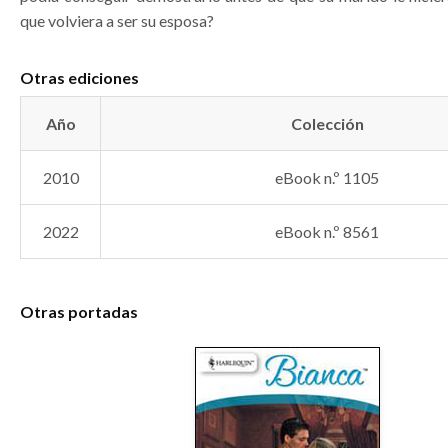
que volviera a ser su esposa?
Otras ediciones
Año
Colección
2010
eBook n.º 1105
2022
eBook n.º 8561
Otras portadas