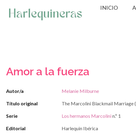
Saltar
INICIO
A
al
contenido
Amor a la fuerza
Autor/a
Melanie Milburne
Título original
The Marcolini Blackmail Marriage 
Serie
Los hermanos Marcolini
n.º 1
Editorial
Harlequin Ibérica