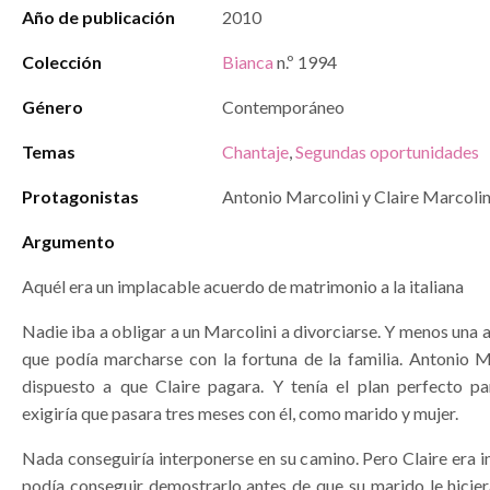
Año de publicación
2010
Colección
Bianca
n.º 1994
Género
Contemporáneo
Temas
Chantaje
,
Segundas oportunidades
Protagonistas
Antonio Marcolini y Claire Marcolin
Argumento
Aquél era un implacable acuerdo de matrimonio a la italiana
Nadie iba a obligar a un Marcolini a divorciarse. Y menos una
que podía marcharse con la fortuna de la familia. Antonio M
dispuesto a que Claire pagara. Y tenía el plan perfecto pa
exigiría que pasara tres meses con él, como marido y mujer.
Nada conseguiría interponerse en su camino. Pero Claire era 
podía conseguir demostrarlo antes de que su marido le hicier