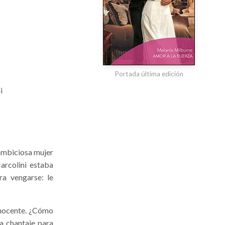
Portada última edición
i
 ambiciosa mujer
arcolini estaba
ra vengarse: le
inocente. ¿Cómo
a chantaje para