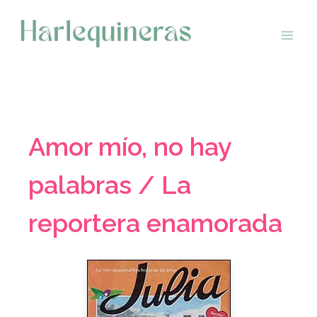
Saltar
al
contenido
Amor mío, no hay
palabras / La
reportera enamorada