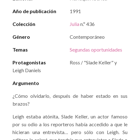
Año de publicación
1991
Colección
Julia
n.º 436
Género
Contemporáneo
Temas
Segundas oportunidades
Protagonistas
Ross / "Slade Keller" y
Leigh Daniels
Argumento
¿Cómo olvidarlo, después de haber estado en sus
brazos?
Leigh estaba atónita, Slade Keller, un actor famoso
por su odio a los reporteros había accedido a que le
hicieran una entrevista… pero sólo con Leigh. Su
editora le aclaró que tendría que entrevistar a Slade o