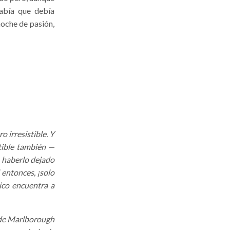
sabía que debía
 noche de pasión,
 irresistible. Y
tible también —
a haberlo dejado
 entonces, ¡solo
Nico encuentra a
n de Marlborough