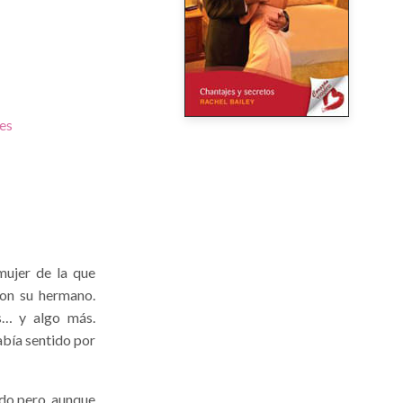
es
mujer de la que
on su hermano.
s… y algo más.
abía sentido por
ado pero, aunque