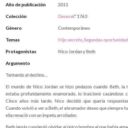
Año de publicación
2011
Colección
Deseo
n.º 1763
Género
Contemporáneo
Temas
Hijo secreto
,
Segundas oportunidad
Protagonistas
Nico Jordan y Beth
Argumento
Tentando al destino…
El mundo de Nico Jordan se hizo pedazos cuando Beth, la 
estaba profundamente enamorado, lo traicionó casándose c
Cinco años más tarde, Nico decidió que quería respuesta
Cuando volvió a ver a Beth, el abrumador deseo que siempre h
ella renació con un ímpetu arrollador.
Beth jamás consiguió olvidar al único hombre al que había am