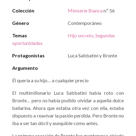
Colección
Miniserie Bianca
n.º 56
Género
Contemporáneo
Temas
Hijo secreto
,
Segundas
oportunidades
Protagonistas
Luca Sabbatini y Bronte
Argumento
Él quería a su hijo… a cualquier precio
El multimillonario Luca Sabbatini había roto con
Bronte… pero no había podido olvidar a aquella dulce
bailarina. Ahora que estaba otra vez con ella, estaba
dispuesto a reavivar la pasión perdida. Pero Bronte no
iba a ser tan dócil y asequible como antes.
La primera reacción de Bronte fue mantenerse alejada