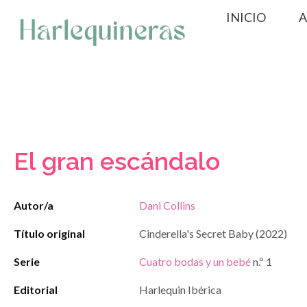
Saltar
INICIO
A
al
contenido
El gran escándalo
Autor/a
Dani Collins
Título original
Cinderella's Secret Baby (2022)
Serie
Cuatro bodas y un bebé
n.º 1
Editorial
Harlequin Ibérica