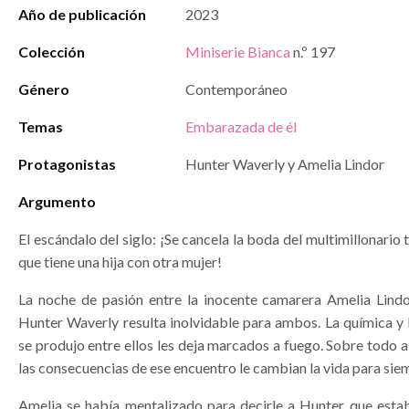
Año de publicación
2023
Colección
Miniserie Bianca
n.º 197
Género
Contemporáneo
Temas
Embarazada de él
Protagonistas
Hunter Waverly y Amelia Lindor
Argumento
El escándalo del siglo: ¡Se cancela la boda del multimillonario 
que tiene una hija con otra mujer!
La noche de pasión entre la inocente camarera Amelia Lind
Hunter Waverly resulta inolvidable para ambos. La química y 
se produjo entre ellos les deja marcados a fuego. Sobre todo a
las consecuencias de ese encuentro le cambian la vida para si
Amelia se había mentalizado para decirle a Hunter que est