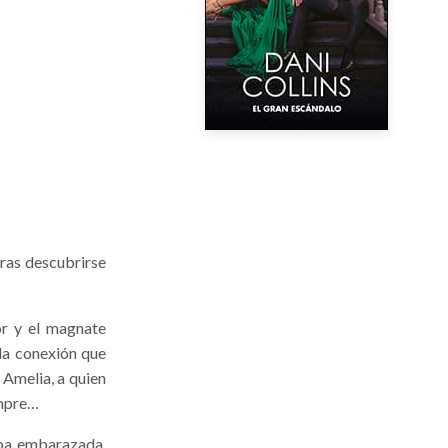
tras descubrirse
or y el magnate
la conexión que
 Amelia, a quien
empre…
aba embarazada,