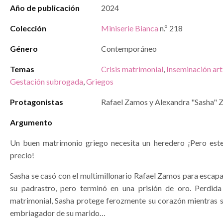
Año de publicación
2024
Colección
Miniserie Bianca
n.º 218
Género
Contemporáneo
Temas
Crisis matrimonial
,
Inseminación arti
Gestación subrogada
,
Griegos
Protagonistas
Rafael Zamos y Alexandra "Sasha"
Argumento
Un buen matrimonio griego necesita un heredero ¡Pero est
precio!
Sasha se casó con el multimillonario Rafael Zamos para escapa
su padrastro, pero terminó en una prisión de oro. Perdid
matrimonial, Sasha protege ferozmente su corazón mientras se
embriagador de su marido…