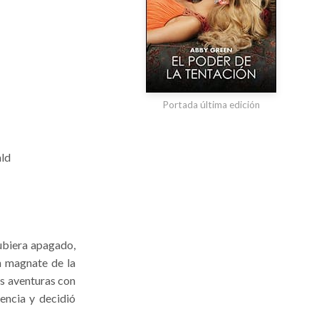
Portada última edición
ald
hubiera apagado,
n magnate de la
es aventuras con
encia y decidió