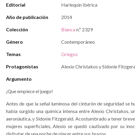
Editorial
Harlequin Ibérica
Año de publicación
2014
Colección
Bianca
n.º 2329
Género
Contemporáneo
Temas
Griegos
Protagonistas
Alexio Christakos y Sidonie Fitzger
Argumento
¡Que empiece el juego!
Antes de que la señal luminosa del cinturón de seguridad se 
había surgido una química intensa entre Alexio Christakos, u
aeronáutica, y Sidonie Fitzgerald. Acostumbrado a tener brev
mujeres superficiales, Alexio se quedó cautivado por su inoc
disfrutar de una noche de placer entre sus brazos.