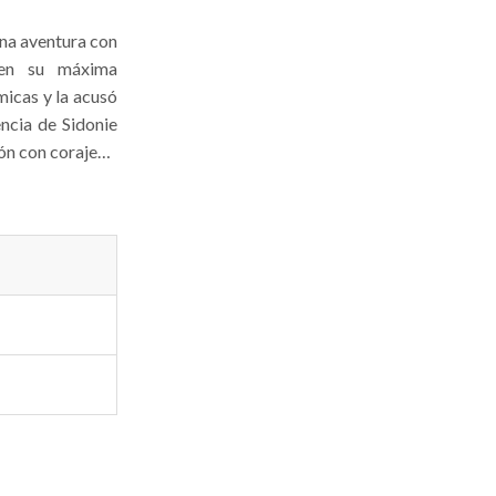
una aventura con
 en su máxima
micas y la acusó
ncia de Sidonie
ión con coraje…