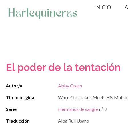
Saltar
INICIO
A
al
contenido
El poder de la tentación
Autor/a
Abby Green
Título original
When Christakos Meets His Match
Serie
Hermanos de sangre
n.º 2
Traducción
Alba Rull Usano