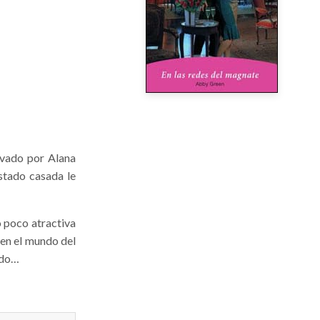
tivado por Alana
stado casada le
o poco atractiva
 en el mundo del
odo…