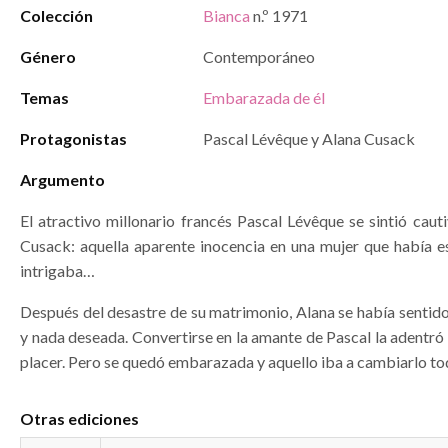
Colección
Bianca
n.º 1971
Género
Contemporáneo
Temas
Embarazada de él
Protagonistas
Pascal Lévêque y Alana Cusack
Argumento
El atractivo millonario francés Pascal Lévêque se sintió cau
Cusack: aquella aparente inocencia en una mujer que había e
intrigaba…
Después del desastre de su matrimonio, Alana se había sentid
y nada deseada. Convertirse en la amante de Pascal la adentró
placer. Pero se quedó embarazada y aquello iba a cambiarlo t
Otras ediciones