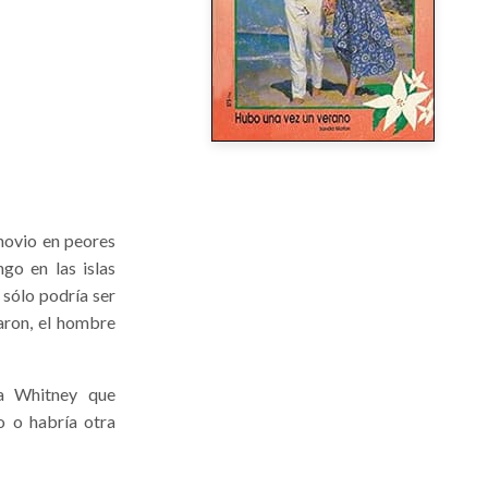
novio en peores
ngo en las islas
 sólo podría ser
aron, el hombre
ía Whitney que
o o habría otra