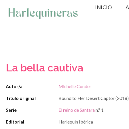
Saltar
INICIO
A
al
contenido
La bella cautiva
Autor/a
Michelle Conder
Título original
Bound to Her Desert Captor (2018)
Serie
El reino de Santara
n.º 1
Editorial
Harlequin Ibérica