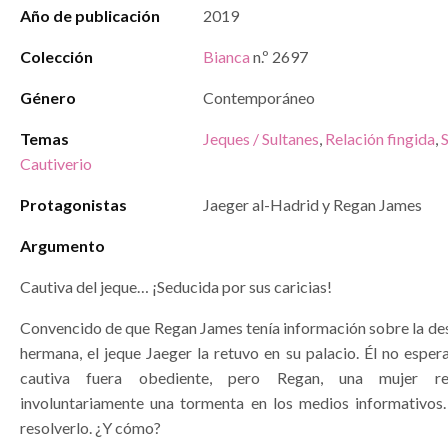
Año de publicación
2019
Colección
Bianca
n.º 2697
Género
Contemporáneo
Temas
Jeques / Sultanes
,
Relación fingida
,
S
Cautiverio
Protagonistas
Jaeger al-Hadrid y Regan James
Argumento
Cautiva del jeque… ¡Seducida por sus caricias!
Convencido de que Regan James tenía información sobre la des
hermana, el jeque Jaeger la retuvo en su palacio. Él no esper
cautiva fuera obediente, pero Regan, una mujer re
involuntariamente una tormenta en los medios informativos.
resolverlo. ¿Y cómo?