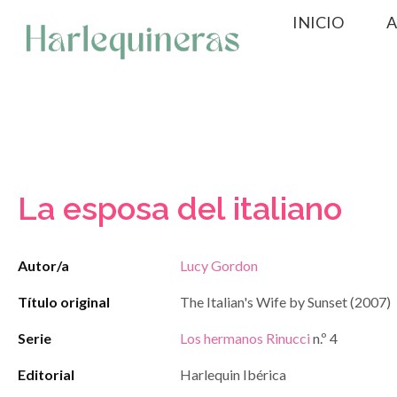
Saltar
INICIO
A
al
contenido
La esposa del italiano
Autor/a
Lucy Gordon
Título original
The Italian's Wife by Sunset (2007)
Serie
Los hermanos Rinucci
n.º 4
Editorial
Harlequin Ibérica