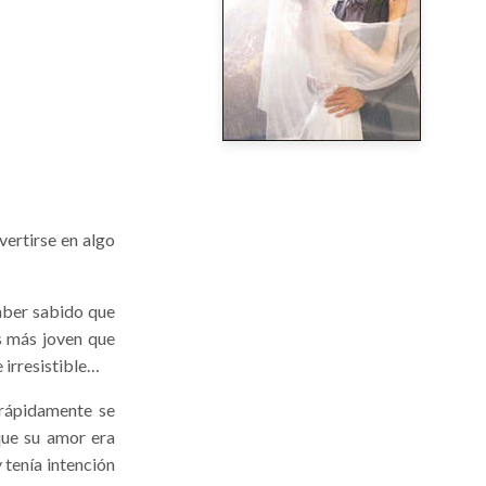
ertirse en algo
aber sabido que
s más joven que
 irresistible…
 rápidamente se
que su amor era
 tenía intención