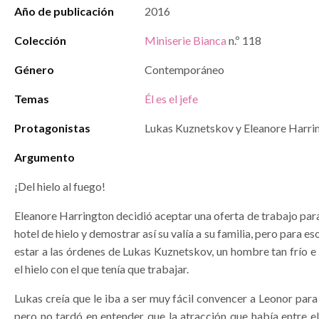
Año de publicación
2016
Colección
Miniserie Bianca
n.º 118
Género
Contemporáneo
Temas
Él es el jefe
Protagonistas
Lukas Kuznetskov y Eleanore Harri
Argumento
¡Del hielo al fuego!
Eleanore Harrington decidió aceptar una oferta de trabajo par
hotel de hielo y demostrar así su valía a su familia, pero para es
estar a las órdenes de Lukas Kuznetskov, un hombre tan frío e
el hielo con el que tenía que trabajar.
Lukas creía que le iba a ser muy fácil convencer a Leonor para
pero no tardó en entender que la atracción que había entre e