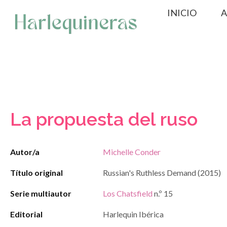
Saltar
INICIO
A
al
contenido
La propuesta del ruso
Autor/a
Michelle Conder
Título original
Russian's Ruthless Demand (2015)
Serie multiautor
Los Chatsfield
n.º 15
Editorial
Harlequin Ibérica