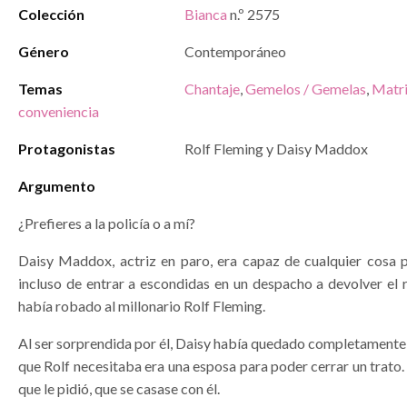
Colección
Bianca
n.º 2575
Género
Contemporáneo
Temas
Chantaje
,
Gemelos / Gemelas
,
Matr
conveniencia
Protagonistas
Rolf Fleming y Daisy Maddox
Argumento
¿Prefieres a la policía o a mí?
Daisy Maddox, actriz en paro, era capaz de cualquier cosa 
incluso de entrar a escondidas en un despacho a devolver el r
había robado al millonario Rolf Fleming.
Al ser sorprendida por él, Daisy había quedado completamente
que Rolf necesitaba era una esposa para poder cerrar un trato. 
que le pidió, que se casase con él.