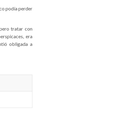
co podía perder
pero tratar con
erspicaces, era
ntió obligada a