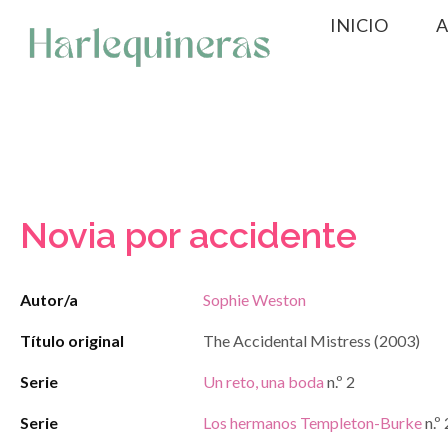
Saltar
INICIO
A
al
contenido
Novia por accidente
Autor/a
Sophie Weston
Título original
The Accidental Mistress (2003)
Serie
Un reto, una boda
n.º 2
Serie
Los hermanos Templeton-Burke
n.º 