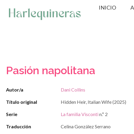
Saltar
INICIO
A
al
contenido
Pasión napolitana
Autor/a
Dani Collins
Título original
Hidden Heir, Italian Wife (2025)
Serie
La familia Visconti
n.º 2
Traducción
Celina González Serrano