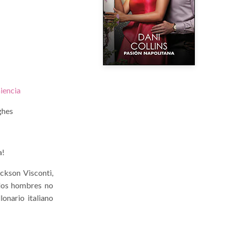
iencia
ghes
a!
ckson Visconti,
 los hombres no
lonario italiano