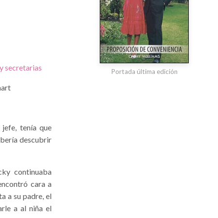
y secretarias
Portada última edición
hart
jefe, tenía que
ebería descubrir
cky continuaba
encontró cara a
a a su padre, el
le a al niña el