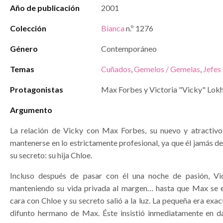
Año de publicación
2001
Colección
Bianca
n.º 1276
Género
Contemporáneo
Temas
Cuñados
,
Gemelos / Gemelas
,
Jefes 
Protagonistas
Max Forbes y Victoria "Vicky" Lok
Argumento
La relación de Vicky con Max Forbes, su nuevo y atractivo 
mantenerse en lo estrictamente profesional, ya que él jamás d
su secreto: su hija Chloe.
Incluso después de pasar con él una noche de pasión, Vi
manteniendo su vida privada al margen… hasta que Max se 
cara con Chloe y su secreto salió a la luz. La pequeña era exact
difunto hermano de Max. Éste insistió inmediatamente en dar