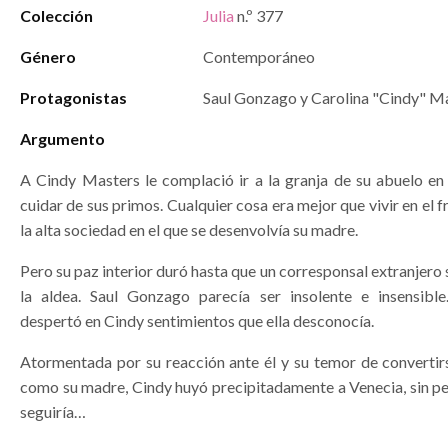
Colección
Julia
n.º 377
Género
Contemporáneo
Protagonistas
Saul Gonzago y Carolina "Cindy" M
Argumento
A Cindy Masters le complació ir a la granja de su abuelo en 
cuidar de sus primos. Cualquier cosa era mejor que vivir en el 
la alta sociedad en el que se desenvolvía su madre.
Pero su paz interior duró hasta que un corresponsal extranjero 
la aldea. Saul Gonzago parecía ser insolente e insensibl
despertó en Cindy sentimientos que ella desconocía.
Atormentada por su reacción ante él y su temor de convertir
como su madre, Cindy huyó precipitadamente a Venecia, sin pe
seguiría…