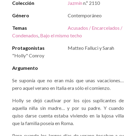
Colección
Jazmín
n.º 2110
Género
Contemporáneo
Temas
Acusados / Encarcelados /
Condenados
,
Bajo el mismo techo
Protagonistas
Matteo Falluci y Sarah
"Holly" Conroy
Argumento
Se suponía que no eran más que unas vacaciones…
pero aquel verano en Italia era sólo el comienzo.
Holly se dejó cautivar por los ojos suplicantes de
aquella niña sin madre… y por su padre. Y cuando
quiso darse cuenta estaba viviendo en la lujosa villa
que la familia poseía en Roma.
Pero cuando los largos días de verano tocaban a su