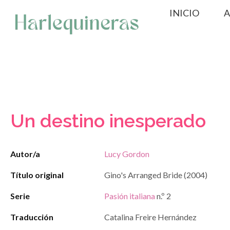
Saltar
INICIO
A
al
contenido
Un destino inesperado
Autor/a
Lucy Gordon
Título original
Gino's Arranged Bride (2004)
Serie
Pasión italiana
n.º 2
Traducción
Catalina Freire Hernández