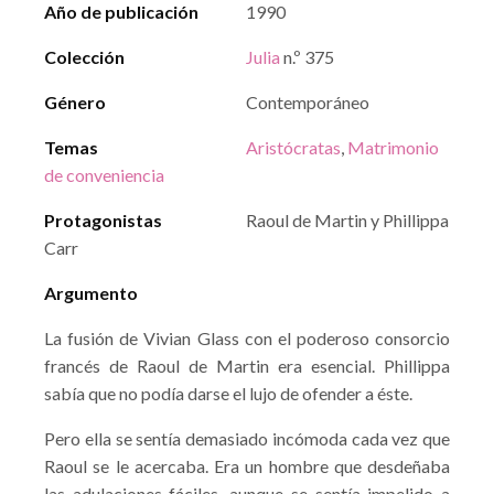
Año de publicación
1990
Colección
Julia
n.º 375
Género
Contemporáneo
Temas
Aristócratas
,
Matrimonio
de conveniencia
Protagonistas
Raoul de Martin y Phillippa
Carr
Argumento
La fusión de Vivian Glass con el poderoso consorcio
francés de Raoul de Martin era esencial. Phillippa
sabía que no podía darse el lujo de ofender a éste.
Pero ella se sentía demasiado incómoda cada vez que
Raoul se le acercaba. Era un hombre que desdeñaba
las adulaciones fáciles, aunque se sentía impelido a