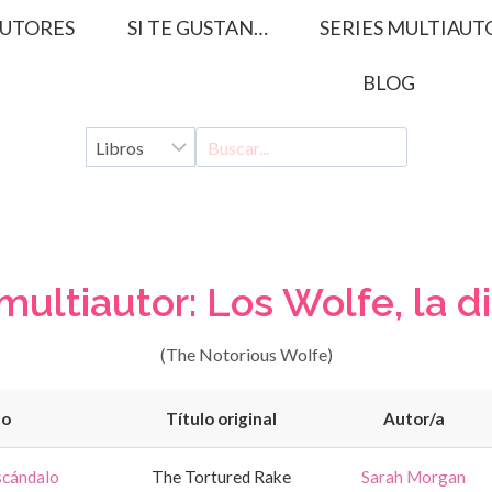
UTORES
SI TE GUSTAN…
SERIES MULTIAUT
BLOG
multiautor: Los Wolfe, la d
(The Notorious Wolfe)
lo
Título original
Autor/a
scándalo
The Tortured Rake
Sarah Morgan