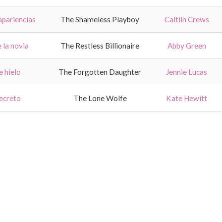
 apariencias
The Shameless Playboy
Caitlin Crews
e la novia
The Restless Billionaire
Abby Green
e hielo
The Forgotten Daughter
Jennie Lucas
secreto
The Lone Wolfe
Kate Hewitt