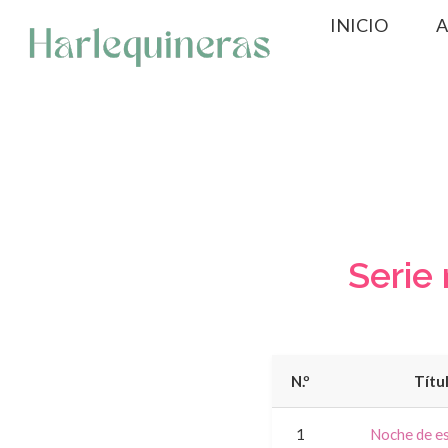
Saltar
INICIO
A
al
contenido
Serie 
N.º
Títu
1
Noche de e