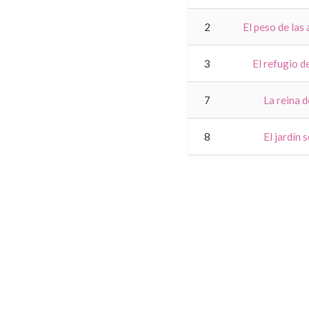
2
El peso de las
3
El refugio d
7
La reina d
8
El jardín 