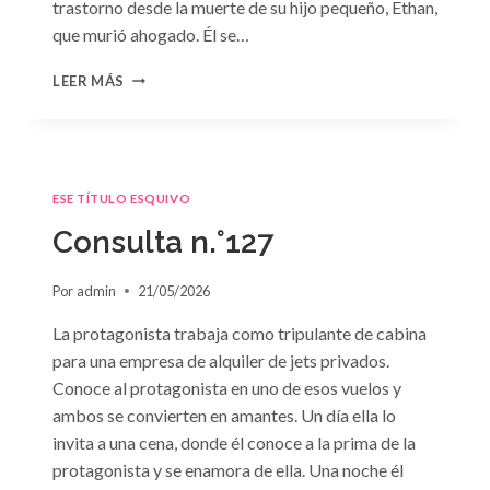
trastorno desde la muerte de su hijo pequeño, Ethan,
que murió ahogado. Él se…
CONSULTA
LEER MÁS
N.
°128:
«DIFÍCIL
DECISIÓN»
DE
ESE TÍTULO ESQUIVO
JANET
DAILEY
Consulta n.°127
Por
admin
21/05/2026
La protagonista trabaja como tripulante de cabina
para una empresa de alquiler de jets privados.
Conoce al protagonista en uno de esos vuelos y
ambos se convierten en amantes. Un día ella lo
invita a una cena, donde él conoce a la prima de la
protagonista y se enamora de ella. Una noche él