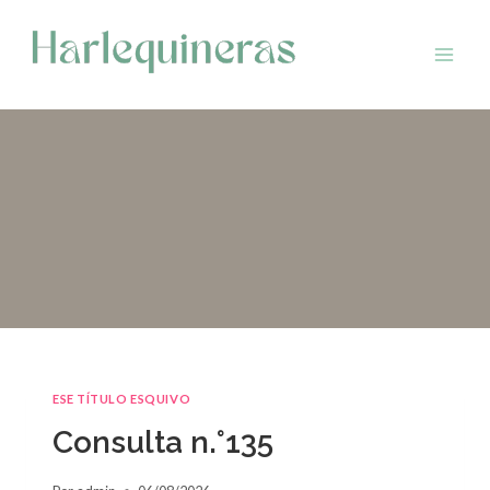
Saltar
al
contenido
ESE TÍTULO ESQUIVO
Consulta n.°135