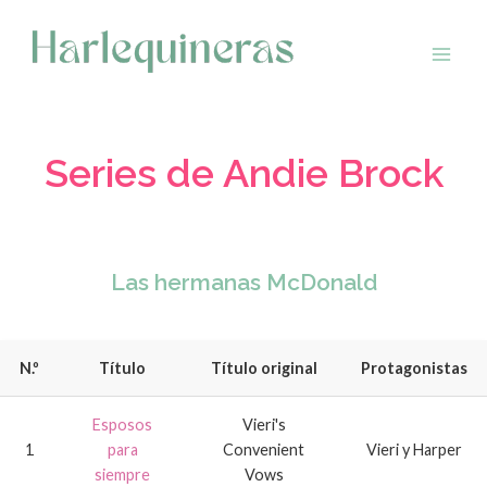
Saltar
al
contenido
Series de Andie Brock
Las hermanas McDonald
N.º
Título
Título original
Protagonistas
Esposos
Vieri's
1
para
Convenient
Vieri y Harper
siempre
Vows