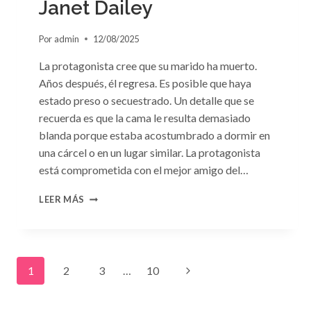
Janet Dailey
Por
admin
12/08/2025
La protagonista cree que su marido ha muerto.
Años después, él regresa. Es posible que haya
estado preso o secuestrado. Un detalle que se
recuerda es que la cama le resulta demasiado
blanda porque estaba acostumbrado a dormir en
una cárcel o en un lugar similar. La protagonista
está comprometida con el mejor amigo del…
CONSULTA
LEER MÁS
N.
°91:
«UN
EXTRAÑO
Navegación
EN
Siguiente
1
2
3
…
10
MI
LECHO»
de
página
DE