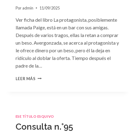
Por
admin
11/09/2025
Ver ficha del libro La protagonista, posiblemente
llamada Paige, está en un bar con sus amigas.
Después de varios tragos, ellas la retan a comprar
un beso. Avergonzada, se acerca al protagonista y
le ofrece dinero por un beso, pero él la deja en
ridículo al doblar la oferta. Tiempo después el
padre de la…
CONSULTA
LEER MÁS
N.
°98:
«SÓLO
CUESTIÓN
DE
NEGOCIOS»
ESE TÍTULO ESQUIVO
DE
Consulta n.°95
SARA
CRAVEN