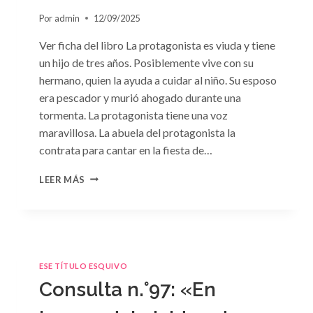
Por
admin
12/09/2025
Ver ficha del libro La protagonista es viuda y tiene
un hijo de tres años. Posiblemente vive con su
hermano, quien la ayuda a cuidar al niño. Su esposo
era pescador y murió ahogado durante una
tormenta. La protagonista tiene una voz
maravillosa. La abuela del protagonista la
contrata para cantar en la fiesta de…
CONSULTA
LEER MÁS
N.
°100:
«BODA
DE
CONVENIENCIA»
DE
ESE TÍTULO ESQUIVO
EMMA
Consulta n.°97: «En
DARCY