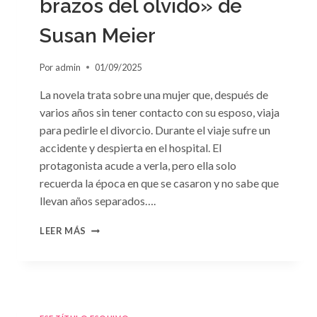
brazos del olvido» de
Susan Meier
Por
admin
01/09/2025
La novela trata sobre una mujer que, después de
varios años sin tener contacto con su esposo, viaja
para pedirle el divorcio. Durante el viaje sufre un
accidente y despierta en el hospital. El
protagonista acude a verla, pero ella solo
recuerda la época en que se casaron y no sabe que
llevan años separados….
CONSULTA
LEER MÁS
N.
°97:
«EN
BRAZOS
DEL
OLVIDO»