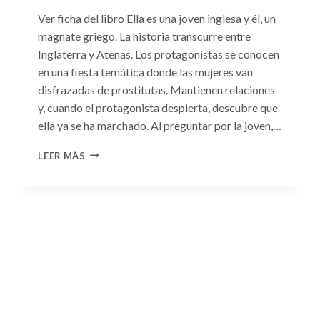
Ver ficha del libro Ella es una joven inglesa y él, un
magnate griego. La historia transcurre entre
Inglaterra y Atenas. Los protagonistas se conocen
en una fiesta temática donde las mujeres van
disfrazadas de prostitutas. Mantienen relaciones
y, cuando el protagonista despierta, descubre que
ella ya se ha marchado. Al preguntar por la joven,…
CONSULTA
LEER MÁS
N.
°93:
«EL
HIJO
DEL
MAGNATE
GRIEGO»
DE
JACQUELINE
BAIRD