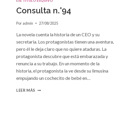
ESE TÍTULO ESQUIVO
DE
Consulta n.°94
SUSAN
MEIER
Por
admin
27/08/2025
La novela cuenta la historia de un CEO y su
secretaria. Los protagonistas tienen una aventura,
pero él le deja claro que no quiere ataduras. La
protagonista descubre que está embarazada y
renuncia a su trabajo. En un momento de la
historia, el protagonista la ve desde su limusina
empujando un cochecito de bebé en…
CONSULTA
LEER MÁS
N.
°94