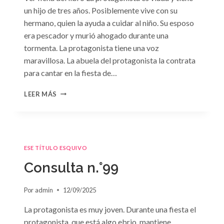
un hijo de tres años. Posiblemente vive con su
hermano, quien la ayuda a cuidar al niño. Su esposo
era pescador y murió ahogado durante una
tormenta. La protagonista tiene una voz
maravillosa. La abuela del protagonista la contrata
para cantar en la fiesta de…
CONSULTA
LEER MÁS
N.
°100:
«BODA
DE
CONVENIENCIA»
ESE TÍTULO ESQUIVO
DE
EMMA
Consulta n.°99
DARCY
Por
admin
12/09/2025
La protagonista es muy joven. Durante una fiesta el
protagonista, que está algo ebrio, mantiene