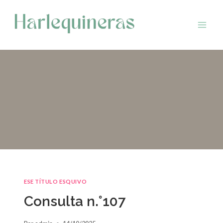
Saltar
al
contenido
ESE TÍTULO ESQUIVO
Consulta n.°107