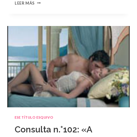
CONSULTA
LEER MÁS
N.
°103:
«EL
GRAN
ESCÁNDALO»
DE
DANI
COLLINS
ESE TÍTULO ESQUIVO
Consulta n.°102: «A