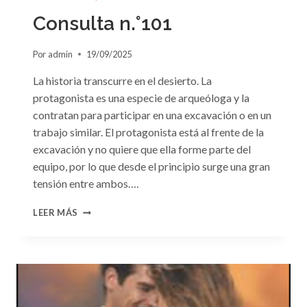
LA
PASIÓN»
Consulta n.°101
DE
PENNY
Por
admin
19/09/2025
JORDAN
La historia transcurre en el desierto. La
protagonista es una especie de arqueóloga y la
contratan para participar en una excavación o en un
trabajo similar. El protagonista está al frente de la
excavación y no quiere que ella forme parte del
equipo, por lo que desde el principio surge una gran
tensión entre ambos….
CONSULTA
LEER MÁS
N.
°101