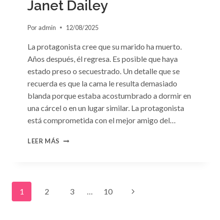
Janet Dailey
Por
admin
12/08/2025
La protagonista cree que su marido ha muerto.
Años después, él regresa. Es posible que haya
estado preso o secuestrado. Un detalle que se
recuerda es que la cama le resulta demasiado
blanda porque estaba acostumbrado a dormir en
una cárcel o en un lugar similar. La protagonista
está comprometida con el mejor amigo del…
CONSULTA
LEER MÁS
N.
°91:
«UN
EXTRAÑO
Navegación
EN
Siguiente
1
2
3
…
10
MI
LECHO»
de
página
DE