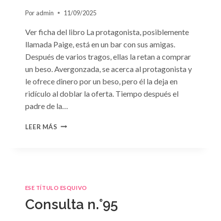
Por
admin
11/09/2025
Ver ficha del libro La protagonista, posiblemente
llamada Paige, está en un bar con sus amigas.
Después de varios tragos, ellas la retan a comprar
un beso. Avergonzada, se acerca al protagonista y
le ofrece dinero por un beso, pero él la deja en
ridículo al doblar la oferta. Tiempo después el
padre de la…
CONSULTA
LEER MÁS
N.
°98:
«SÓLO
CUESTIÓN
DE
NEGOCIOS»
ESE TÍTULO ESQUIVO
DE
Consulta n.°95
SARA
CRAVEN