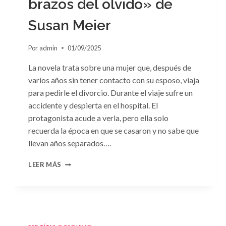
brazos del olvido» de
Susan Meier
Por
admin
01/09/2025
La novela trata sobre una mujer que, después de
varios años sin tener contacto con su esposo, viaja
para pedirle el divorcio. Durante el viaje sufre un
accidente y despierta en el hospital. El
protagonista acude a verla, pero ella solo
recuerda la época en que se casaron y no sabe que
llevan años separados….
CONSULTA
LEER MÁS
N.
°97:
«EN
BRAZOS
DEL
OLVIDO»