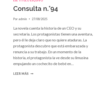
ESE TÍTULO ESQUIVO
DE
Consulta n.°94
SUSAN
MEIER
Por
admin
27/08/2025
La novela cuenta la historia de un CEO y su
secretaria. Los protagonistas tienen una aventura,
pero él le deja claro que no quiere ataduras. La
protagonista descubre que está embarazada y
renuncia a su trabajo. En un momento de la
historia, el protagonista la ve desde su limusina
empujando un cochecito de bebé en…
CONSULTA
LEER MÁS
N.
°94