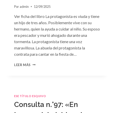
Por
admin
12/09/2025
Ver ficha del libro La protagonista es viuda y tiene
un hijo de tres años. Posiblemente vive con su
hermano, quien la ayuda a cuidar al niño. Su esposo
era pescador y murió ahogado durante una
tormenta. La protagonista tiene una voz
maravillosa. La abuela del protagonista la
contrata para cantar en la fiesta de…
CONSULTA
LEER MÁS
N.
°100:
«BODA
DE
CONVENIENCIA»
DE
ESE TÍTULO ESQUIVO
EMMA
Consulta n.°97: «En
DARCY