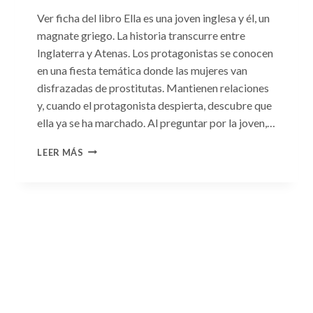
Ver ficha del libro Ella es una joven inglesa y él, un
magnate griego. La historia transcurre entre
Inglaterra y Atenas. Los protagonistas se conocen
en una fiesta temática donde las mujeres van
disfrazadas de prostitutas. Mantienen relaciones
y, cuando el protagonista despierta, descubre que
ella ya se ha marchado. Al preguntar por la joven,…
CONSULTA
LEER MÁS
N.
°93:
«EL
HIJO
DEL
MAGNATE
GRIEGO»
DE
JACQUELINE
BAIRD