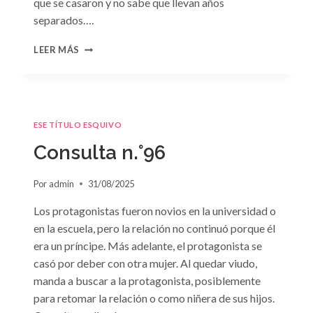
que se casaron y no sabe que llevan años
separados….
CONSULTA
LEER MÁS
N.
°97:
«EN
BRAZOS
DEL
ESE TÍTULO ESQUIVO
OLVIDO»
DE
Consulta n.°96
SUSAN
MEIER
Por
admin
31/08/2025
Los protagonistas fueron novios en la universidad o
en la escuela, pero la relación no continuó porque él
era un príncipe. Más adelante, el protagonista se
casó por deber con otra mujer. Al quedar viudo,
manda a buscar a la protagonista, posiblemente
para retomar la relación o como niñera de sus hijos.