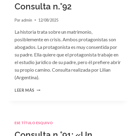
GRIEGO»
Consulta n.°92
DE
JACQUELINE
Por
admin
12/08/2025
BAIRD
La historia trata sobre un matrimonio,
posiblemente en crisis. Ambos protagonistas son
abogados. La protagonista es muy consentida por
su padre. Ella quiere que el protagonista trabaje en
el estudio jurídico de su padre, pero él prefiere abrir
su propio camino. Consulta realizada por Lilian
(Argentina).
CONSULTA
LEER MÁS
N.
°92
ESE TÍTULO ESQUIVO
Consulta n.°91: «Un