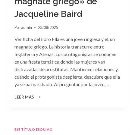
magnate griego» de
Jacqueline Baird
Por
admin
23/08/2025
Ver ficha del libro Ella es una joven inglesa y él, un
magnate griego. La historia transcurre entre
Inglaterra y Atenas. Los protagonistas se conocen
en una fiesta temática donde las mujeres van
disfrazadas de prostitutas. Mantienen relaciones y,
cuando el protagonista despierta, descubre que ella
ya se ha marchado. Al preguntar por la joven,…
CONSULTA
LEER MÁS
N.
°93:
«EL
HIJO
DEL
ESE TÍTULO ESQUIVO
MAGNATE