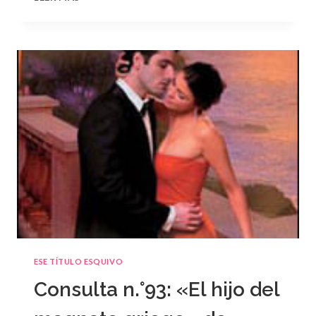
N.
°94
ESE TÍTULO ESQUIVO
Consulta n.°93: «El hijo del