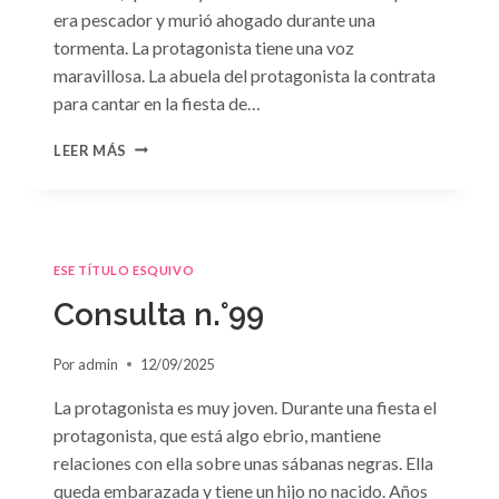
era pescador y murió ahogado durante una
tormenta. La protagonista tiene una voz
maravillosa. La abuela del protagonista la contrata
para cantar en la fiesta de…
CONSULTA
LEER MÁS
N.
°100:
«BODA
DE
CONVENIENCIA»
ESE TÍTULO ESQUIVO
DE
EMMA
Consulta n.°99
DARCY
Por
admin
12/09/2025
La protagonista es muy joven. Durante una fiesta el
protagonista, que está algo ebrio, mantiene
relaciones con ella sobre unas sábanas negras. Ella
queda embarazada y tiene un hijo no nacido. Años