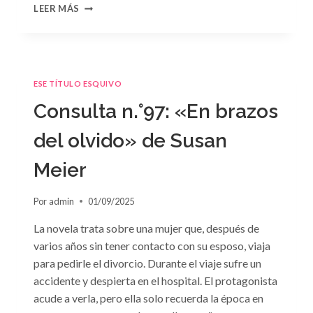
CONSULTA
LEER MÁS
N.
°98:
«SÓLO
CUESTIÓN
DE
ESE TÍTULO ESQUIVO
NEGOCIOS»
DE
Consulta n.°97: «En brazos
SARA
CRAVEN
del olvido» de Susan
Meier
Por
admin
01/09/2025
La novela trata sobre una mujer que, después de
varios años sin tener contacto con su esposo, viaja
para pedirle el divorcio. Durante el viaje sufre un
accidente y despierta en el hospital. El protagonista
acude a verla, pero ella solo recuerda la época en